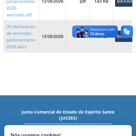
parlamentares-
12/06/2026
pdf
143 KB
BAIXAR
2026-
assinado.pdf
04-declaracao-
de-emendas-
12/06/2026
docx
49 KB
BAIXAR
parlamentares-
2026.docx
Junta Comercial do Estado do Espírito Santo
(JUCEES)
Av. Nossa Sra. da Penha, 1915 - Santa Lúcia
CEP: 29056-933 - Vitória / ES