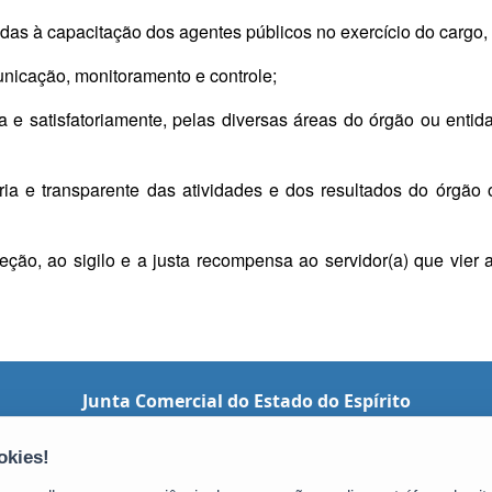
tadas à capacitação dos agentes públicos no exercício do cargo
nicação, monitoramento e controle;
 e satisfatoriamente, pelas diversas áreas do órgão ou entid
ria e transparente das atividades e dos resultados do órgão 
teção, ao sigilo e a justa recompensa ao servidor(a) que vier a
Junta Comercial do Estado do Espírito
Santo (JUCEES)
Av. Nossa Sra. da Penha, 1915 - Santa Lúcia