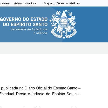
Acessibilidade
Aplicar contraste
vidoria
Administrador
Mapa do Site
A=
A+
A-
Secretaria de Estado da
Fazenda
 publicada no Diário Oficial do Espírito Santo –
tadual Direta e Indireta do Espírito Santo –