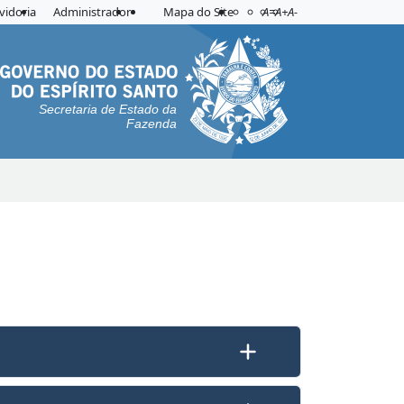
Acessibilidade
Aplicar contraste
vidoria
Administrador
Mapa do Site
A=
A+
A-
Secretaria de Estado da
Fazenda