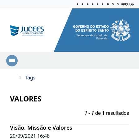
Acessibilida
Aplicar c
A=
A+
A-
Secretaria de Estado da
Fazenda
Tags
VALORES
1
-
1
de
1
resultados
Visão, Missão e Valores
20/09/2021 16:48