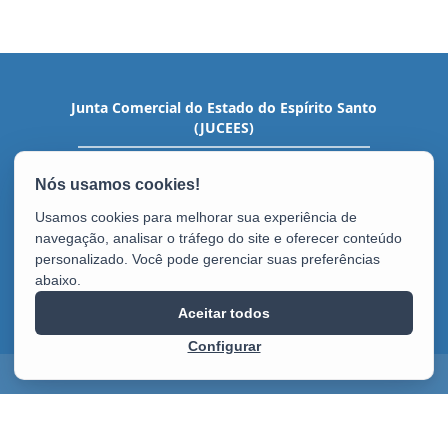
Junta Comercial do Estado do Espírito Santo
(JUCEES)
Av. Nossa Sra. da Penha, 1915 - Santa Lúcia
CEP: 29056-933 - Vitória / ES
Tel.: (27) 3636-9300
Usamos cookies para melhorar sua experiência de
navegação, analisar o tráfego do site e oferecer conteúdo
personalizado. Você pode gerenciar suas preferências
abaixo.
Aceitar todos
Configurar
2025 – 2026 | Desenvolvido pelo
PRODEST
com Software Livre.