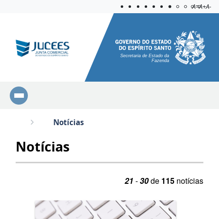
Acessibilida
Aplicar c
A=
A+
A-
Secretaria de Estado da
Fazenda
Notícias
Notícias
21
-
30
de
115
notícias