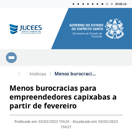
Acessibilida
Aplicar c
A=
A+
A-
Secretaria de Estado da
Fazenda
Notícias
Menos burocracias para empreendedores capixabas a partir de fevereiro
Menos burocracias para
empreendedores capixabas a
partir de fevereiro
Publicado em: 03/02/2023 15h25 - Atualizado em: 03/02/2023
15h27