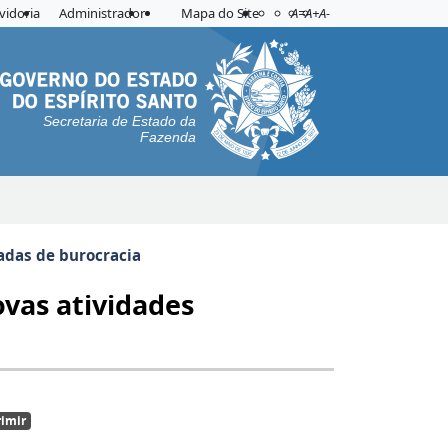
Acessibilidade
Aplicar contraste
vidoria
Administrador
Mapa do Site
A=
A+
A-
Secretaria de Estado da
Fazenda
adas de burocracia
vas atividades
imir