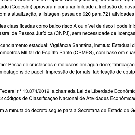
do (Cogesim) aprovaram por unanimidade a inclusão de novas 
om a atualização, a listagem passa de 620 para 721 atividades
 classificadas como baixo risco A ou nível de risco I pode inic
stral de Pessoa Jurídica (CNPJ), sem necessidade de licenças
cenciamento estadual: Vigilância Sanitária, Instituto Estadual 
 Bombeiros Militar do Espírito Santo (CBMES), com base em sua
omo: Pesca de crustáceos e moluscos em água doce; fabricação 
mbalagens de papel; impressão de jornais; fabricação de equipa
Federal nº 13.874/2019, a chamada Lei da Liberdade Econômica
332 códigos de Classificação Nacional de Atividades Econômic
 a minuta do decreto segue para a Secretaria de Estado de Go