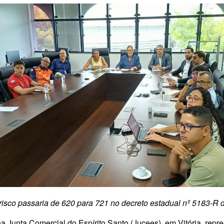
isco passaria de 620 para 721 no decreto estadual nº 5183-R 
 na Junta Comercial do Espírito Santo (Jucees), em Vitória, rep